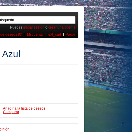
Puedes
iniciar sesión
o
crear una cuenta
 de deseos (0)
Mi cuenta
text_cart
Pagar
 Azul
Añadir a la lista de deseos
 -
Comparar
pinión