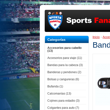
Inicio
»
Acces
Categorías
Band
Accesorios para cabello
(13)
Accesorios para viaje (11)
Bandas para la cabeza (3)
Banderas y pendones (2)
Bolsas y cangureras (6)
Bufanda (1)
Calcomanías (13)
Cojines para estadio (3)
Colgantes para auto (7)