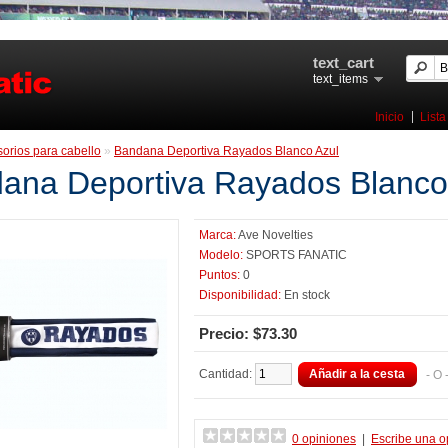
text_cart
text_items
Inicio
Lista
orios para cabello
»
Bandana Deportiva Rayados Blanco Azul
ana Deportiva Rayados Blanco
Marca:
Ave Novelties
Modelo:
SPORTS FANATIC
Puntos:
0
Disponibilidad:
En stock
Precio: $73.30
Cantidad:
Añadir a la cesta
- O
0 opiniones
|
Escribe una o